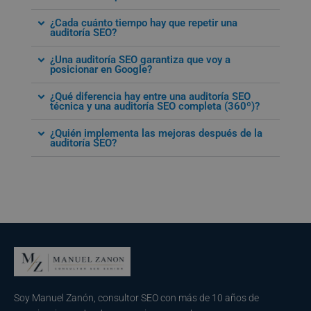
¿Cada cuánto tiempo hay que repetir una
auditoría SEO?
¿Una auditoría SEO garantiza que voy a
posicionar en Google?
¿Qué diferencia hay entre una auditoría SEO
técnica y una auditoría SEO completa (360º)?
¿Quién implementa las mejoras después de la
auditoría SEO?
Soy Manuel Zanón, consultor SEO con más de 10 años de