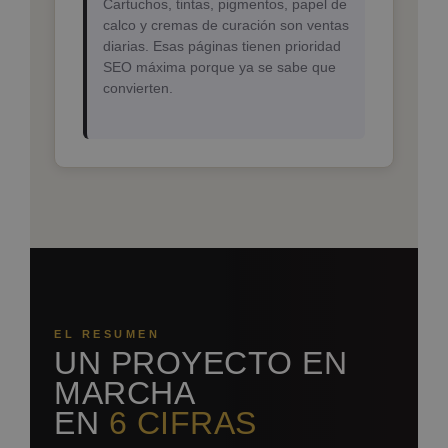
Cartuchos, tintas, pigmentos, papel de
calco y cremas de curación son ventas
diarias. Esas páginas tienen prioridad
SEO máxima porque ya se sabe que
convierten.
EL RESUMEN
UN PROYECTO EN
MARCHA
EN
6 CIFRAS