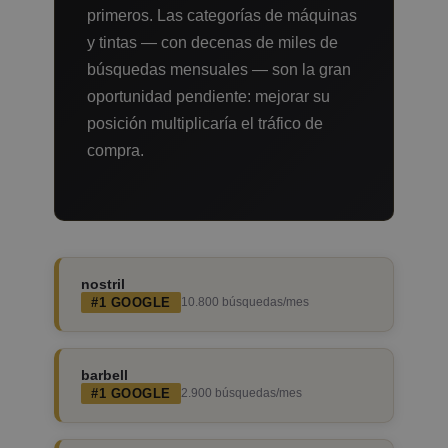
primeros. Las categorías de máquinas
y tintas — con decenas de miles de
búsquedas mensuales — son la gran
oportunidad pendiente: mejorar su
posición multiplicaría el tráfico de
compra.
nostril
#1 GOOGLE
10.800 búsquedas/mes
barbell
#1 GOOGLE
2.900 búsquedas/mes