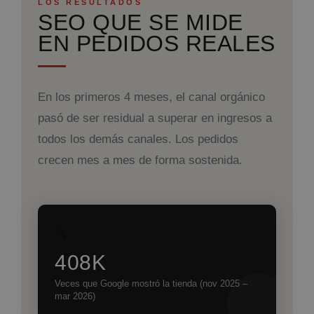
LOS RESULTADOS
SEO QUE SE MIDE
EN PEDIDOS REALES
En los primeros 4 meses, el canal orgánico
pasó de ser residual a superar en ingresos a
todos los demás canales. Los pedidos
crecen mes a mes de forma sostenida.
🔍
408K
Veces que Google mostró la tienda (nov 2025 –
mar 2026)