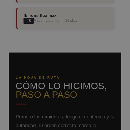
fk irons flux max
#8
Máquina premium · 56 clics
LA HOJA DE RUTA
CÓMO LO HICIMOS,
PASO A PASO
Primero los cimientos, luego el contenido y la
autoridad. El orden correcto marca la