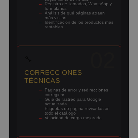
Registro de llamadas, WhatsApp y
formularios
Análisis de qué páginas atraen
más visitas
Identificación de los productos más
rentables
02
🔧
CORRECCIONES
TÉCNICAS
Páginas de error y redirecciones
corregidas
Guía de rastreo para Google
actualizada
Etiquetas de página revisadas en
todo el catálogo
Velocidad de carga mejorada