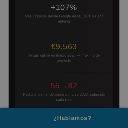
+107%
Más ingresos desde Google en Q1 2026 vs año
anterior
€9.563
Ventas online en marzo 2026 — máximo del
proyecto
55→82
Pedidos online: de enero a marzo 2026, subiendo
cada mes
¿Hablamos?
Datos reales · Google Search Console, GA4 & Ahrefs ·