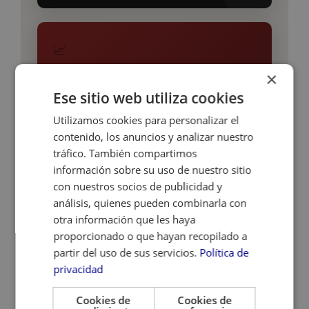
📈
+107%
×
Ese sitio web utiliza cookies
Más ingresos desde Google: de 802 € de media
trimestral a 6.634 € en Q1 2026
Utilizamos cookies para personalizar el
contenido, los anuncios y analizar nuestro
tráfico. También compartimos
información sobre su uso de nuestro sitio
⚡
con nuestros socios de publicidad y
análisis, quienes pueden combinarla con
€9.563
otra información que les haya
Ventas online en marzo 2026 — máximo histórico
proporcionado o que hayan recopilado a
del proyecto
partir del uso de sus servicios.
Política de
privacidad
Cookies de
Cookies de
🎯