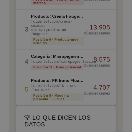
marcha
Producto: Crema Fougera Micropigmentación
[cliente].com/crema-
cuidado-
13.905
3
micropigmentacion-
búsquedas/mes
fougera/
Posición 6 · Producto muy
vendido
Categoría: Micropigmentación
8.575
4
[cliente].com/micropigmentacion/
búsquedas/mes
Posición 11 · Gran potencial
Producto: FK Irons Flux Max
[cliente].com/fk-irons-
4.707
5
flux-max/
búsquedas/mes
Posición 8 · Máquina
premium · 56 clics
💡 LO QUE DICEN LOS
DATOS