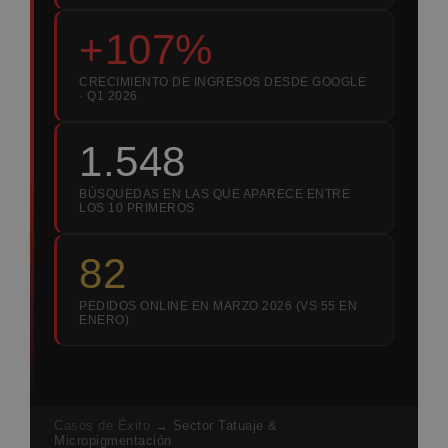
+107%
CRECIMIENTO DE INGRESOS DESDE GOOGLE
· Q1 2026
1.548
BÚSQUEDAS EN LAS QUE APARECE ENTRE
LOS 10 PRIMEROS
82
PEDIDOS ONLINE EN MARZO 2026 (VS 55 EN
ENERO)
Casos de Éxito
→ Sector Tatuaje &
Micropigmentación