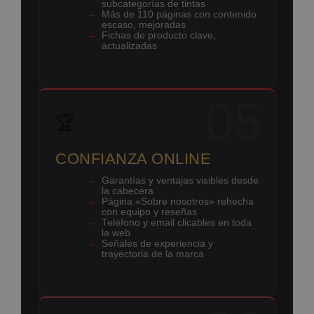
subcategorías de tintas
Más de 110 páginas con contenido
escaso, mejoradas
Fichas de producto clave,
actualizadas
05
🏆
CONFIANZA ONLINE
Garantías y ventajas visibles desde
la cabecera
Página «Sobre nosotros» rehecha
con equipo y reseñas
Teléfono y email clicables en toda
la web
Señales de experiencia y
trayectoria de la marca