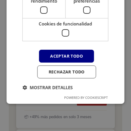
rendimiento
preferencias
1.548
Búsquedas en las que aparece entre los 10
Cookies de funcionalidad
primeros resultados de Google
ACEPTAR TODO
PEDIDOS ONLINE
MENSUALES
RECHAZAR TODO
Enero → Marzo 2026
MOSTRAR DETALLES
Enero 2026
55
Febrero 2026
67
POWERED BY COOKIESCRIPT
Marzo 2026
82
📦 +49% más pedidos en solo 3 meses