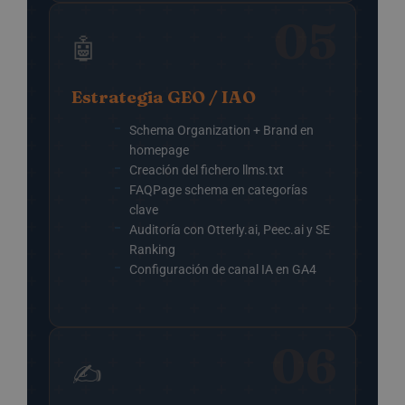
05
🤖
Estrategia GEO / IAO
Schema Organization + Brand en
homepage
Creación del fichero llms.txt
FAQPage schema en categorías
clave
Auditoría con Otterly.ai, Peec.ai y SE
Ranking
Configuración de canal IA en GA4
06
✍️