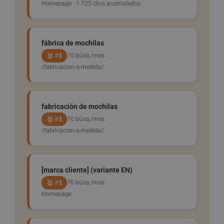
Homepage · 1.725 clics acumulados
fábrica de mochilas
🥇 #1
70 búsq./mes
/fabricacion-a-medida/
fabricación de mochilas
🥇 #1
70 búsq./mes
/fabricacion-a-medida/
[marca cliente] (variante EN)
🥇 #1
70 búsq./mes
Homepage