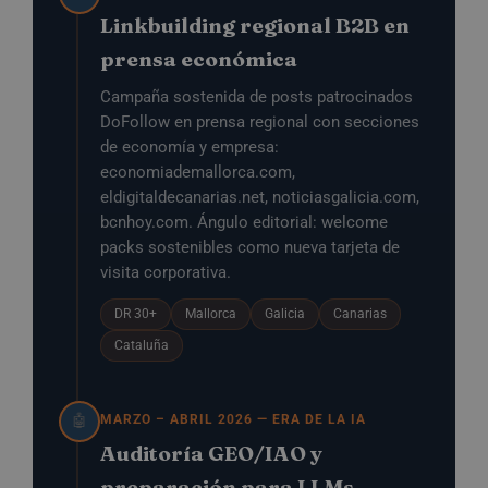
Linkbuilding regional B2B en
prensa económica
Campaña sostenida de posts patrocinados
DoFollow en prensa regional con secciones
de economía y empresa:
economiademallorca.com,
eldigitaldecanarias.net, noticiasgalicia.com,
bcnhoy.com. Ángulo editorial: welcome
packs sostenibles como nueva tarjeta de
visita corporativa.
DR 30+
Mallorca
Galicia
Canarias
Cataluña
MARZO – ABRIL 2026 — ERA DE LA IA
🤖
Auditoría GEO/IAO y
preparación para LLMs