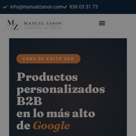
Ir
info@manuelzanon.com
636 03 31 73
al
contenido
CASO DE ÉXITO SEO
Productos
personalizados
B2B
en lo más alto
de
Google