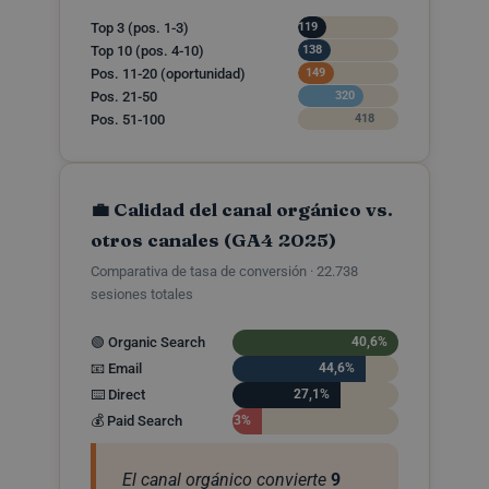
Top 3 (pos. 1-3)
119
Top 10 (pos. 4-10)
138
Pos. 11-20 (oportunidad)
149
Pos. 21-50
320
Pos. 51-100
418
💼 Calidad del canal orgánico vs.
otros canales (GA4 2025)
Comparativa de tasa de conversión · 22.738
sesiones totales
🟢 Organic Search
40,6%
📧 Email
44,6%
⌨️ Direct
27,1%
💰 Paid Search
4,3%
El canal orgánico convierte
9