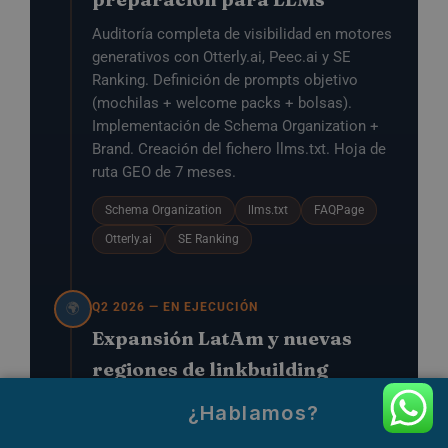
Auditoría completa de visibilidad en motores
generativos con Otterly.ai, Peec.ai y SE
Ranking. Definición de prompts objetivo
(mochilas + welcome packs + bolsas).
Implementación de Schema Organization +
Brand. Creación del fichero llms.txt. Hoja de
ruta GEO de 7 meses.
Schema Organization
llms.txt
FAQPage
Otterly.ai
SE Ranking
Q2 2026 — EN EJECUCIÓN
🌍
Expansión LatAm y nuevas
regiones de linkbuilding
México, Argentina, Perú y Colombia ya
¿Hablamos?
generan tráfico orgánico sin landings