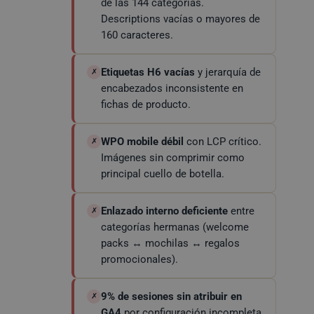
de las 144 categorías.
Descriptions vacías o mayores de
160 caracteres.
Etiquetas H6 vacías
y jerarquía de
✗
encabezados inconsistente en
fichas de producto.
WPO mobile débil
con LCP crítico.
✗
Imágenes sin comprimir como
principal cuello de botella.
Enlazado interno deficiente
entre
✗
categorías hermanas (welcome
packs ↔ mochilas ↔ regalos
promocionales).
9% de sesiones sin atribuir en
✗
GA4
por configuración incompleta