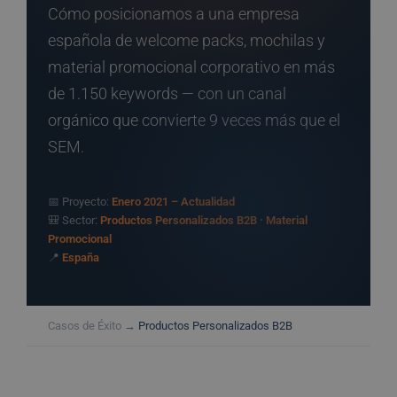
Cómo posicionamos a una empresa
española de welcome packs, mochilas y
material promocional corporativo en más
de 1.150 keywords — con un canal
orgánico que convierte 9 veces más que el
SEM.
📅 Proyecto:
Enero 2021 – Actualidad
🎒 Sector:
Productos Personalizados B2B · Material
Promocional
📍
España
Casos de Éxito
→
Productos Personalizados B2B