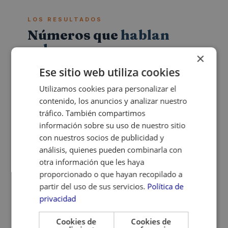
LOS RESULTADOS
Números que
hablan
solos
×
Ese sitio web utiliza cookies
El canal orgánico se ha consolidado como el
Utilizamos cookies para personalizar el
contenido, los anuncios y analizar nuestro
más rentable del mix digital, muy por encima
tráfico. También compartimos
del SEM en eficiencia y volumen de
información sobre su uso de nuestro sitio
conversión.
con nuestros socios de publicidad y
análisis, quienes pueden combinarla con
otra información que les haya
proporcionado o que hayan recopilado a
🔑
🥇
partir del uso de sus servicios.
Política de
privacidad
1.150
119
Cookies de
Cookies de
Keywords
Keywords en el Top