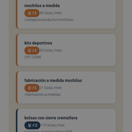
mochilas a medida
🥇 #1
30 búsq./mes
/categoria-producto/mochilas/
kits deportivos
🥇 #1
30 búsq./mes
CPC 0,08€
fabricación a medida mochilas
🥇 #1
21 búsq./mes
/fabricacion-a-medida/
bolsas con cierre cremallera
🥈 #2
110 búsq./mes
Categoría merchandising B2B