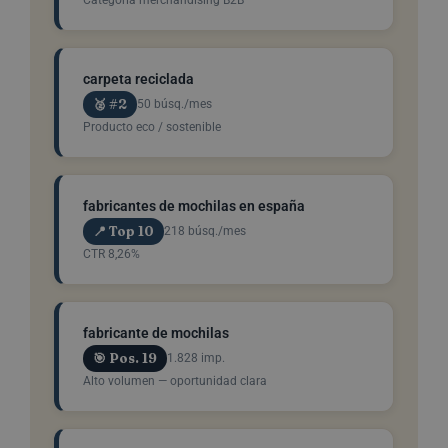
carpeta reciclada
🥈 #2
50 búsq./mes
Producto eco / sostenible
fabricantes de mochilas en españa
📍 Top 10
218 búsq./mes
CTR 8,26%
fabricante de mochilas
🎯 Pos. 19
1.828 imp.
Alto volumen — oportunidad clara