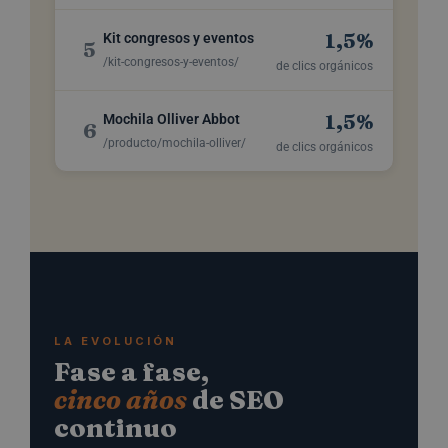
1,5%
Kit congresos y eventos
5
/kit-congresos-y-eventos/
de clics orgánicos
1,5%
Mochila Olliver Abbot
6
/producto/mochila-olliver/
de clics orgánicos
LA EVOLUCIÓN
Fase a fase,
cinco años
de SEO
continuo