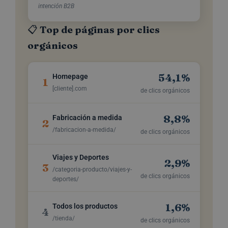
intención B2B
📋 Top de páginas por clics
orgánicos
54,1%
Homepage
1
[cliente].com
de clics orgánicos
8,8%
Fabricación a medida
2
/fabricacion-a-medida/
de clics orgánicos
Viajes y Deportes
2,9%
3
/categoria-producto/viajes-y-
de clics orgánicos
deportes/
1,6%
Todos los productos
4
/tienda/
de clics orgánicos