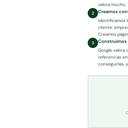
valora mucho.
Creamos cont
2
Identificamos 
cliente: empre
Creamos págin
Construimos r
3
Google valora 
referencias en
conseguirlas, y
C