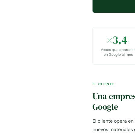
×3,4
↑
Veces que aparece
en Google al mes
EL CLIENTE
Una empresa
Google
El cliente opera en
nuevos materiales 