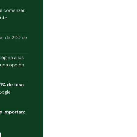
al comenzar,
ente
ás de 200 de
página a los
r una opción
61% de tasa
oogle
e importan: