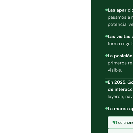
Las aparici
pasamos a m
potencial v
Las visitas
forma regula
La posición
primeros re
visible.
En 2025, Go
de interacc
leyeron, na
La marca a
#1
colchon