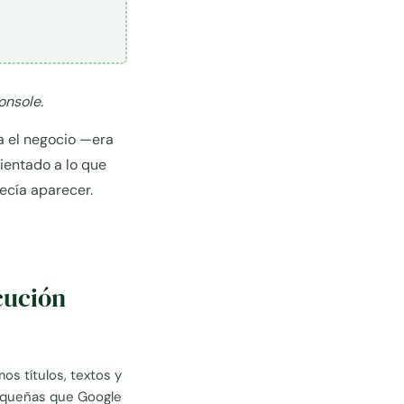
onsole.
ra el negocio —era
ientado a lo que
recía aparecer.
ecución
s títulos, textos y
pequeñas que Google