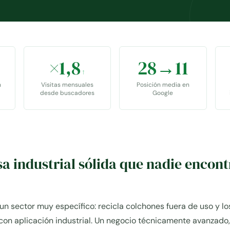
×1,8
28→11
↑
n
Visitas mensuales
Posición media en
desde buscadores
Google
 industrial sólida que nadie encon
 un sector muy específico: recicla colchones fuera de uso y lo
con aplicación industrial. Un negocio técnicamente avanzado