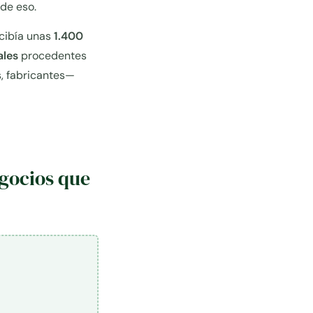
 de eso.
ecibía unas
1.400
ales
procedentes
s, fabricantes—
egocios que