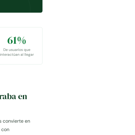
61%
De usuarios que
interactúan al llegar
traba en
s convierte en
, con