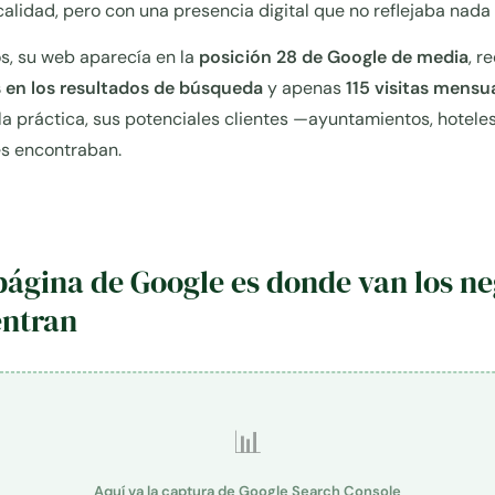
calidad, pero con una presencia digital que no reflejaba nada
 su web aparecía en la
posición 28 de Google de media
, r
s en los resultados de búsqueda
y apenas
115 visitas mensu
la práctica, sus potenciales clientes —ayuntamientos, hotele
es encontraban.
A
página de Google es donde van los n
entran
📊
Aquí va la captura de Google Search Console