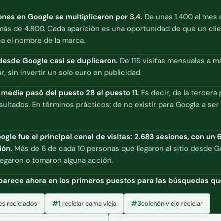
ones en Google se multiplicaron por 3,4.
De unas 1.400 al mes 
ás de 4.800. Cada aparición es una oportunidad de que un cli
ea el nombre de la marca.
 desde Google casi se duplicaron.
De 115 visitas mensuales a m
r, sin invertir un solo euro en publicidad.
 media pasó del puesto 28 al puesto 11.
Es decir, de la tercera 
sultados. En términos prácticos: de no existir para Google a se
ogle fue el principal canal de visitas: 2.683 sesiones, con un 
ión.
Más de 6 de cada 10 personas que llegaron al sitio desde G
vegaron o tomaron alguna acción.
parece ahora en los primeros puestos para las búsquedas qu
#1
#3
es reciclados
reciclar cama vieja
colchón viejo reciclar