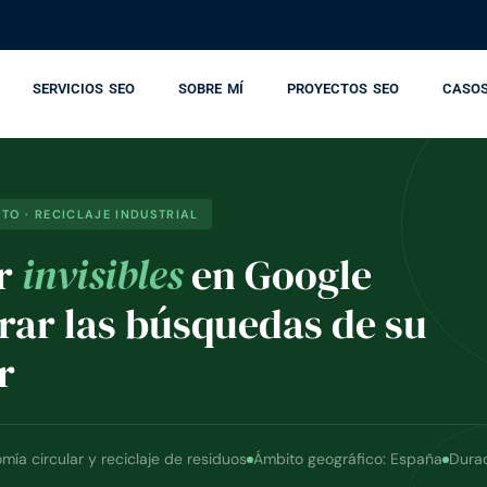
SERVICIOS SEO
SOBRE MÍ
PROYECTOS SEO
CASOS
TO · RECICLAJE INDUSTRIAL
er
invisibles
en Google
erar las búsquedas de su
r
mía circular y reciclaje de residuos
Ámbito geográfico: España
Durac