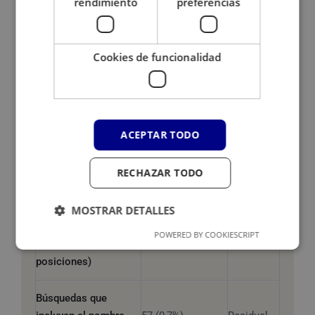
rendimiento
preferencias
Solo las búsquedas
donde está en el
21.520 al mes
14%
Cookies de funcionalidad
nº1
Entre los 3
primeros
39.528 al mes
26%
ACEPTAR TODO
resultados
RECHAZAR TODO
En toda la primera
69.528 al mes
45%
página
MOSTRAR DETALLES
Total alcanzable
POWERED BY COOKIESCRIPT
(todas las
356.004 al mes
100%
posiciones)
Búsquedas que