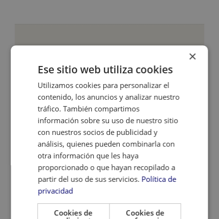
×
ALCANCE MENSUAL
Ese sitio web utiliza cookies
¿Cuántas personas pueden
encontrar al cliente cada
Utilizamos cookies para personalizar el
contenido, los anuncios y analizar nuestro
mes?
tráfico. También compartimos
información sobre su uso de nuestro sitio
Cada búsqueda posicionada tiene un volumen:
con nuestros socios de publicidad y
cuántas veces al mes hace alguien esa
análisis, quienes pueden combinarla con
búsqueda en Google. Aquí está el alcance real
otra información que les haya
del proyecto.
proporcionado o que hayan recopilado a
partir del uso de sus servicios.
Política de
privacidad
BÚSQUEDAS
POSICIÓN EN
DEL
MENSUALES
Cookies de
Cookies de
GOOGLE
TOTAL
DISPONIBLES