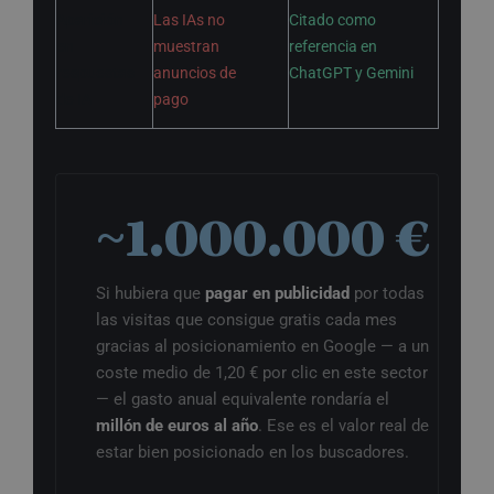
Aparición
Las IAs no
Citado como
en
muestran
referencia en
respuestas
anuncios de
ChatGPT y Gemini
de IA
pago
~1.000.000 €
Si hubiera que
pagar en publicidad
por todas
las visitas que consigue gratis cada mes
gracias al posicionamiento en Google — a un
coste medio de 1,20 € por clic en este sector
— el gasto anual equivalente rondaría el
millón de euros al año
. Ese es el valor real de
estar bien posicionado en los buscadores.