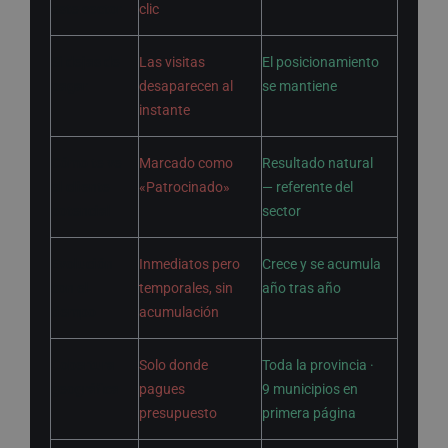
este sector
clic
Si dejas de
Las visitas
El posicionamiento
pagar
desaparecen al
se mantiene
instante
Cómo te ve
Marcado como
Resultado natural
el cliente
«Patrocinado»
— referente del
potencial
sector
Evolución
Inmediatos pero
Crece y se acumula
con el
temporales, sin
año tras año
tiempo
acumulación
Cobertura
Solo donde
Toda la provincia ·
geográfica
pagues
9 municipios en
presupuesto
primera página