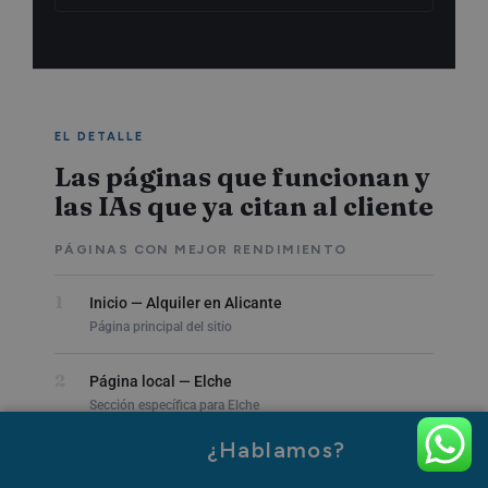
EL DETALLE
Las páginas que funcionan y
las IAs que ya citan al cliente
PÁGINAS CON MEJOR RENDIMIENTO
1
Inicio — Alquiler en Alicante
Página principal del sitio
2
Página local — Elche
Sección específica para Elche
¿Hablamos?
3
Página local — Santa Pola
Sección específica para Santa Pola